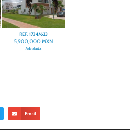
REF.
1734/623
REF.
1734/686
5,900,000 MXN
35,000 MXN
Arbolada
Supermanzana 5 Centro
Email