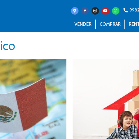
9982
VENDER
COMPRAR
REN
ico