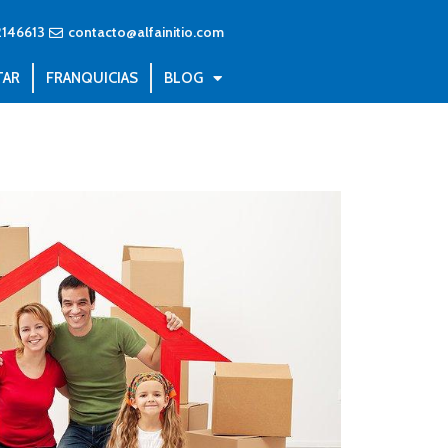
146613
contacto@alfainitio.com
TAR
FRANQUICIAS
BLOG