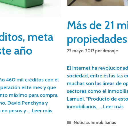
Más de 21 m
ditos, meta
propiedades 
ste año
22 mayo, 2017
por
dmonje
El Internet ha revoluciona
sociedad, entre éstas las e
ño 460 mil créditos con el
muchas son las áreas de o
peración este mes y que
sectores como el inmobiliar
monto máximo para compra
Lamudi. “Producto de esto
smo, David Penchyna y
inmobiliarios, …
Leer más
n en pesos y …
Leer más
Noticias Inmobiliarias