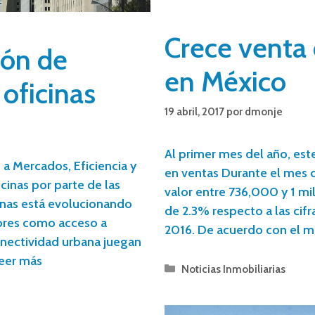
Crece venta
ión de
en México
oficinas
19 abril, 2017
por
dmonje
Al primer mes del año, es
a Mercados, Eficiencia y
en ventas Durante el mes d
cinas por parte de las
valor entre 736,000 y 1 m
inas está evolucionando
de 2.3% respecto a las cif
ores como acceso a
2016. De acuerdo con el m
onectividad urbana juegan
eer más
Noticias Inmobiliarias