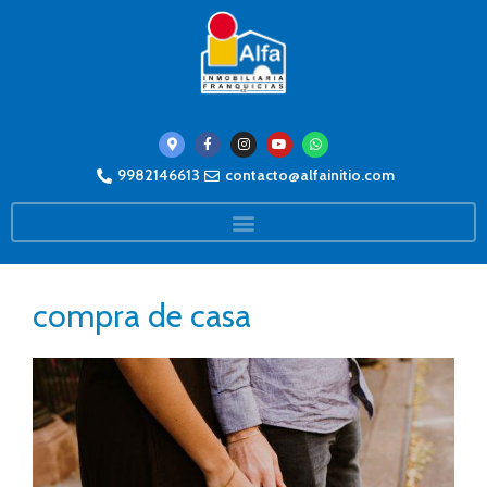
9982146613
contacto@alfainitio.com
compra de casa