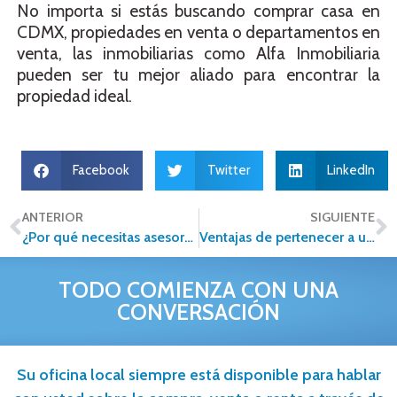
No importa si estás buscando comprar casa en
CDMX, propiedades en venta o departamentos en
venta, las inmobiliarias como Alfa Inmobiliaria
pueden ser tu mejor aliado para encontrar la
propiedad ideal.
Facebook
Twitter
LinkedIn
ANTERIOR
SIGUIENTE
¿Por qué necesitas asesores inmobiliarios para comprar una casa?
Ventajas de pertenecer a una red inmobiliaria para asesores y corredores
TODO COMIENZA CON UNA
CONVERSACIÓN
Su oficina local siempre está disponible para hablar